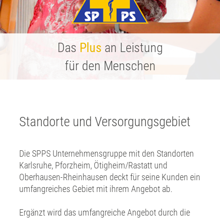
Das
Das
Das
Das
Das
Plus
Plus
Plus
Plus
Plus
an Leistung
an Leistung
an Leistung
an Leistung
an Leistung
für den Menschen
für den Menschen
für den Menschen
für den Menschen
für den Menschen
Standorte und Versorgungsgebiet
Die SPPS Unternehmensgruppe mit den Standorten
Karlsruhe, Pforzheim, Ötigheim/Rastatt und
Oberhausen-Rheinhausen deckt für seine Kunden ein
umfangreiches Gebiet mit ihrem Angebot ab.
Ergänzt wird das umfangreiche Angebot durch die